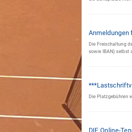
Anmeldungen f
Die Freischaltung de
sowie IBAN) selbst a
***Lastschrift
Die Platzgebühren w
DIE Online-Ten